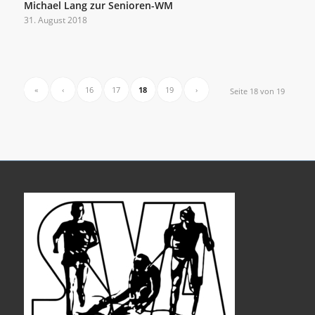
Michael Lang zur Senioren-WM
31. August 2018
«
‹
16
17
18
19
›
Seite 18 von 19