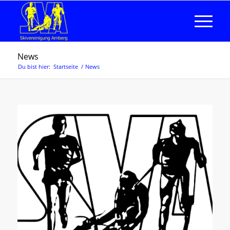
News
Du bist hier:
Startseite
/
News