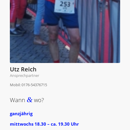
Utz Reich
Ansprechpartner
Mobil: 0176-54376715
&
Wann
wo?
ganzjährig
mittwochs 18.30 – ca. 19.30 Uhr