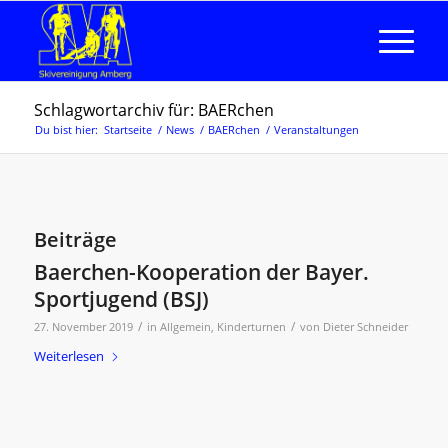
Schlagwortarchiv für: BAERchen
Du bist hier:
Startseite
/
News
/
BAERchen
/
Veranstaltungen
Beiträge
Baerchen-Kooperation der Bayer.
Sportjugend (BSJ)
/
/
27. November 2019
in
Allgemein
,
Kinderturnen
von
Dieter Schneider
Weiterlesen