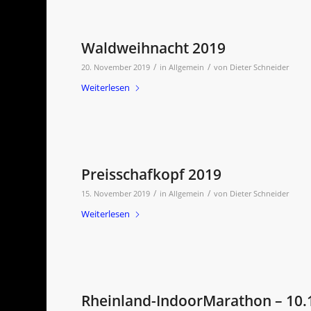
Waldweihnacht 2019
/
/
20. November 2019
in
Allgemein
von
Dieter Schneider
Weiterlesen
Preisschafkopf 2019
/
/
15. November 2019
in
Allgemein
von
Dieter Schneider
Weiterlesen
Rheinland-IndoorMarathon – 10.