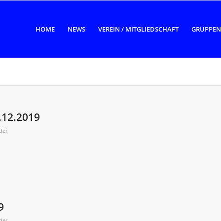
HOME
NEWS
VEREIN / MITGLIEDSCHAFT
GRUPPEN
.12.2019
der
9
der