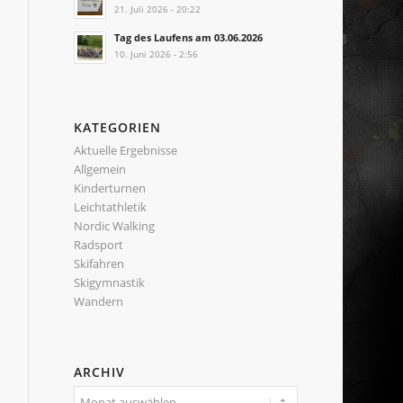
21. Juli 2026 - 20:22
Tag des Laufens am 03.06.2026
10. Juni 2026 - 2:56
KATEGORIEN
Aktuelle Ergebnisse
Allgemein
Kinderturnen
Leichtathletik
Nordic Walking
Radsport
Skifahren
Skigymnastik
Wandern
ARCHIV