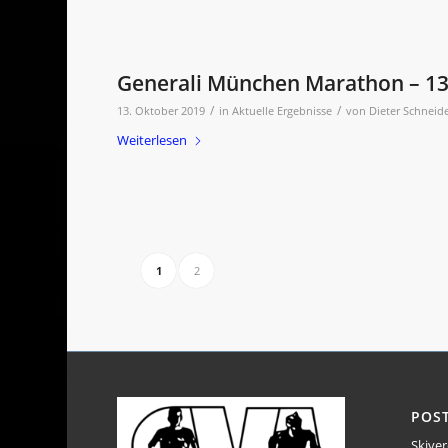
Generali München Marathon – 13
/
/
13. Oktober 2019
in
Aktuelle Ergebnisse
von
Dieter Schneid
Weiterlesen
1
2
POS
Skiver