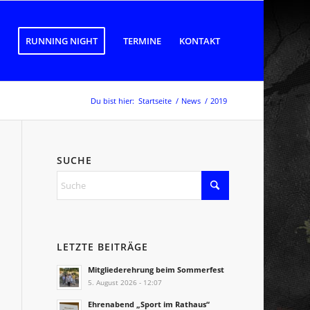
RUNNING NIGHT
TERMINE
KONTAKT
Du bist hier:
Startseite
/
News
/
2019
SUCHE
LETZTE BEITRÄGE
Mitgliederehrung beim Sommerfest
5. August 2026 - 12:07
Ehrenabend „Sport im Rathaus“