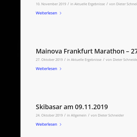
/
/
10. November 2019
in
Aktuelle Ergebnisse
von
Dieter Schne
Weiterlesen
Mainova Frankfurt Marathon – 2
/
/
27. Oktober 2019
in
Aktuelle Ergebnisse
von
Dieter Schneid
Weiterlesen
Skibasar am 09.11.2019
/
/
24. Oktober 2019
in
Allgemein
von
Dieter Schneider
Weiterlesen