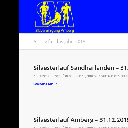
Archiv für das Jahr: 2019
Silvesterlauf Sandharlanden – 31
/
/
31. Dezember 2019
in
Aktuelle Ergebnisse
von
Dieter Schnei
Weiterlesen
Silvesterlauf Amberg – 31.12.201
/
/
31. Dezember 2019
in
Aktuelle Ergebnisse
von
Dieter Schnei