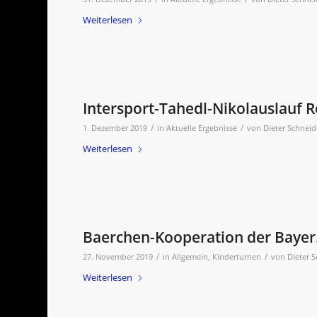
Weiterlesen
Intersport-Tahedl-Nikolauslauf 
/
/
1. Dezember 2019
in
Aktuelle Ergebnisse
von
Dieter Schneid
Weiterlesen
Baerchen-Kooperation der Bayer.
/
/
27. November 2019
in
Allgemein
,
Kinderturnen
von
Dieter 
Weiterlesen