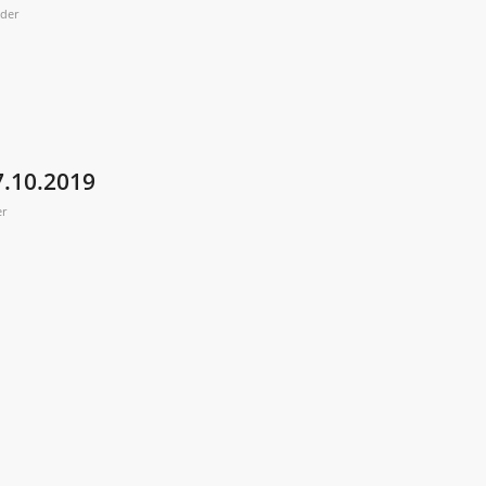
ider
7.10.2019
er