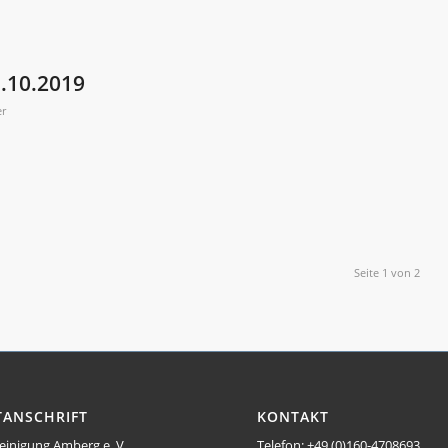
.10.2019
er
Seite 1 von 2
TANSCHRIFT
KONTAKT
einigung Amberg e. V.
Telefon: +49 (0)160-4708693