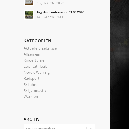
21. Juli 2026 - 20:22
Tag des Laufens am 03.06.2026
10. Juni 2026 - 2:56
KATEGORIEN
Aktuelle Ergebnisse
Allgemein
Kinderturnen
Leichtathletik
Nordic Walking
Radsport
Skifahren
Skigymnastik
Wandern
ARCHIV