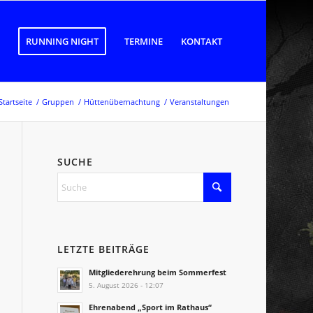
RUNNING NIGHT
TERMINE
KONTAKT
Startseite
/
Gruppen
/
Hüttenübernachtung
/
Veranstaltungen
SUCHE
LETZTE BEITRÄGE
Mitgliederehrung beim Sommerfest
5. August 2026 - 12:07
Ehrenabend „Sport im Rathaus“