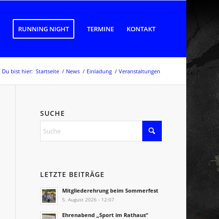
RUNNING NIGHT
TERMINE
KONTAKT
Du bist hier:
Startseite
/
News
/
Einladung
/
Veranstaltungen
SUCHE
LETZTE BEITRÄGE
Mitgliederehrung beim Sommerfest
5. August 2026 - 12:07
Ehrenabend „Sport im Rathaus“