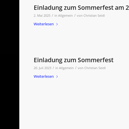
Einladung zum Sommerfest am 2
/
/
2. Mai 2025
in
Allgemein
von
Christian Seidl
Weiterlesen
Einladung zum Sommerfest
/
/
20. Juli 2023
in
Allgemein
von
Christian Seidl
Weiterlesen