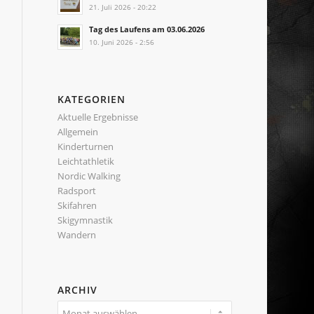
21. Juli 2026 - 20:22
Tag des Laufens am 03.06.2026
10. Juni 2026 - 2:56
KATEGORIEN
Aktuelle Ergebnisse
Allgemein
Kinderturnen
Leichtathletik
Nordic Walking
Radsport
Skifahren
Skigymnastik
Wandern
ARCHIV