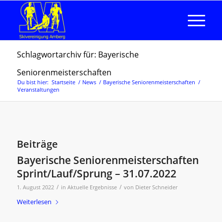
Schlagwortarchiv für: Bayerische
Seniorenmeisterschaften
Du bist hier:
Startseite
/
News
/
Bayerische Seniorenmeisterschaften
/
Veranstaltungen
Beiträge
Bayerische Seniorenmeisterschaften
Sprint/Lauf/Sprung – 31.07.2022
/
/
1. August 2022
in
Aktuelle Ergebnisse
von
Dieter Schneider
Weiterlesen