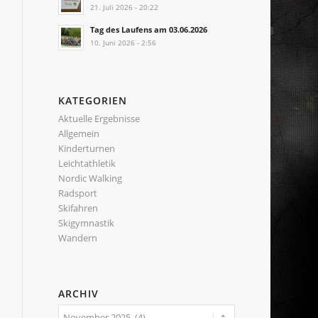
21. Juli 2026 - 20:22
Tag des Laufens am 03.06.2026
10. Juni 2026 - 2:56
KATEGORIEN
Aktuelle Ergebnisse
Allgemein
Kinderturnen
Leichtathletik
Nordic Walking
Radsport
Skifahren
Skigymnastik
Wandern
ARCHIV