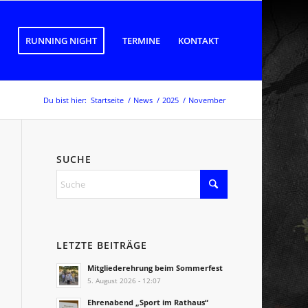
RUNNING NIGHT
TERMINE
KONTAKT
Du bist hier:
Startseite
/
News
/
2025
/
November
SUCHE
LETZTE BEITRÄGE
Mitgliederehrung beim Sommerfest
5. August 2026 - 12:07
Ehrenabend „Sport im Rathaus“