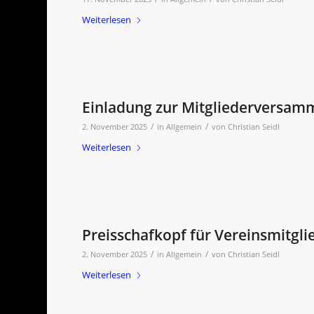
Weiterlesen
Einladung zur Mitgliederversam
/
/
2. November 2025
in
Allgemein
von
Christian Seidl
Weiterlesen
Preisschafkopf für Vereinsmitgli
/
/
2. November 2025
in
Allgemein
von
Christian Seidl
Weiterlesen