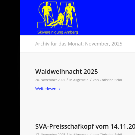
Archiv für das Monat: November, 2025
Waldweihnacht 2025
/
/
20. November 2025
in
Allgemein
von
Christian Seidl
Weiterlesen
SVA-Preisschafkopf vom 14.11.2
/
/
17. November 2025
in
Allgemein
von
Christian Seidl